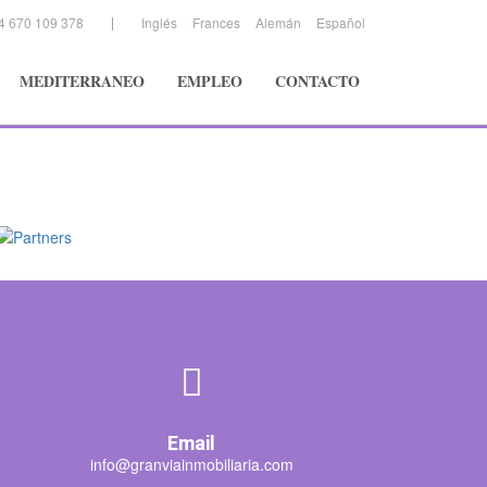
4 670 109 378
Inglés
Frances
Alemán
Español
MEDITERRANEO
EMPLEO
CONTACTO
Email
info@granviainmobiliaria.com