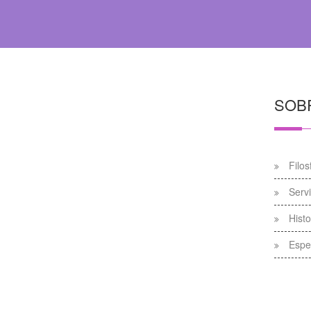
SOB
Filos
Servi
Histo
Espec