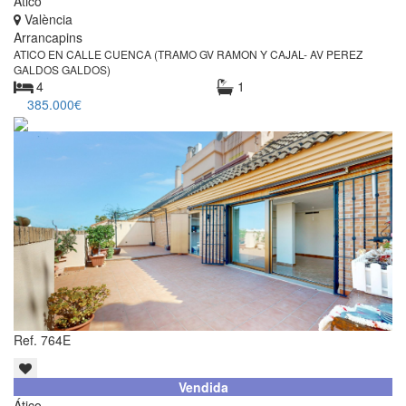
Ático
València
Arrancapins
ATICO EN CALLE CUENCA (TRAMO GV RAMON Y CAJAL- AV PEREZ
GALDOS GALDOS)
4
1
385.000€
Ref. 764E
Vendida
Ático