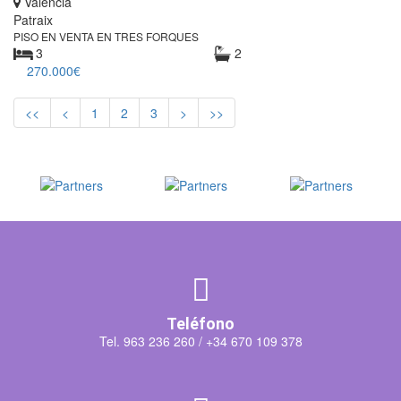
València
Patraix
PISO EN VENTA EN TRES FORQUES
3
2
270.000€
<<
<
1
2
3
>
>>
Teléfono
Tel. 963 236 260 /
+34 670 109 378