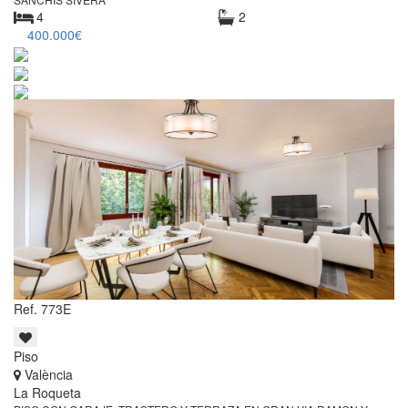
4
2
400.000€
Ref. 773E
Piso
València
La Roqueta