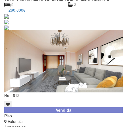
5
2
260.000€
Ref. 612
Vendida
Piso
València