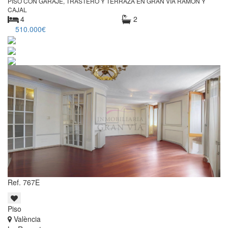
PISO CON GARAJE, TRASTERO Y TERRAZA EN GRAN VIA RAMON Y
CAJAL
4
2
510.000€
Ref. 767E
Piso
València